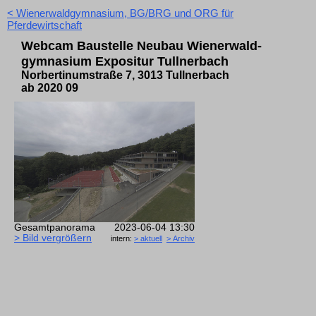
< Wienerwaldgymnasium, BG/BRG und ORG für
Pferdewirtschaft
Webcam Bau­stelle Neubau Wiener­wald­
gymnasium Expositur Tullner­bach
Norbertinum­straße 7, 3013 Tullner­bach
ab 2020 09
Gesamt­pano­rama
2023-06-04 13:30
> Bild ver­größern
intern:
> aktuell
> Archiv