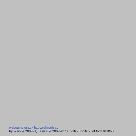
webcams graz - http://reinisch.at/
by w on 20200921, since 20200920: 1st 216.73.216.60 of total 011053